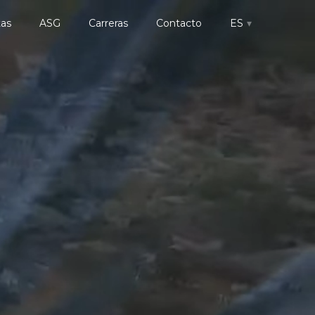
tas
ASG
Carreras
Contacto
ES