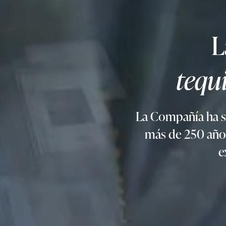
L
tequ
La Compañía ha si
más de 250 años
e