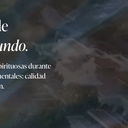
de
undo.
pirituosas durante
entales: calidad
n.